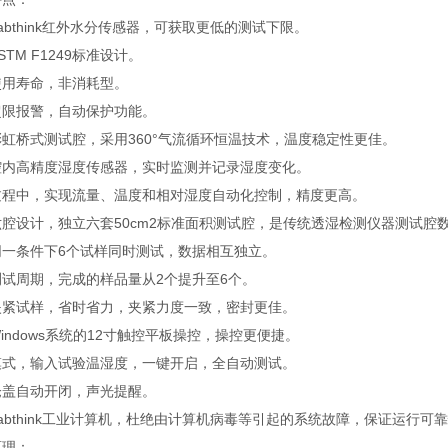
abthink红外水分传感器，可获取更低的测试下限。
STM F1249标准设计。
使用寿命，非消耗型。
超限报警，自动保护功能。
虹桥式测试腔，采用360°气流循环恒温技术，温度稳定性更佳。
腔内高精度湿度传感器，实时监测并记录湿度变化。
过程中，实现流量、温度和相对湿度自动化控制，精度更高。
六腔设计，独立六套50cm2标准面积测试腔，是传统透湿检测仪器测试腔
同一条件下6个试样同时测试，数据相互独立。
测试周期，完成的样品量从2个提升至6个。
夹紧试样，省时省力，夹紧力度一致，密封更佳。
indows系统的12寸触控平板操控，操控更便捷。
模式，输入试验温湿度，一键开启，全自动测试。
仓盖自动开闭，声光提醒。
abthink工业计算机，杜绝由计算机病毒等引起的系统故障，保证运行可
原理：