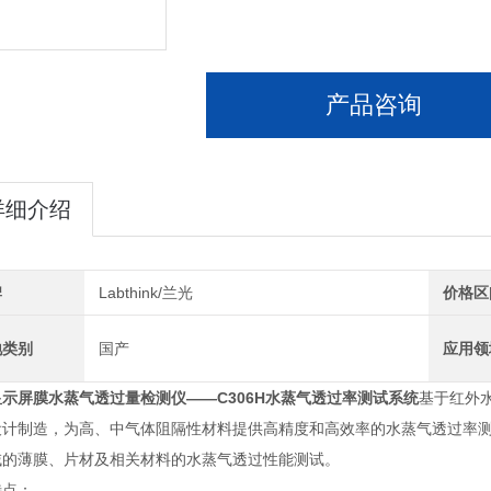
产品咨询
详细介绍
牌
Labthink/兰光
价格区
地类别
国产
应用领
显示屏膜水蒸气透过量检测仪
——C306H水蒸气透过率测试系统
基于红外水分
设计制造，为高、中气体阻隔性材料提供高精度和高效率的水蒸气透过率
域的薄膜、片材及相关材料的水蒸气透过性能测试。
特点：