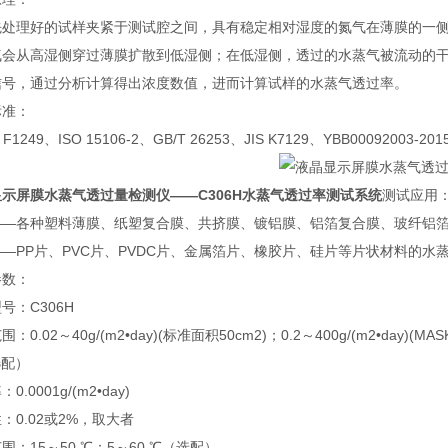
先处理好的试样夹紧于测试腔之间，具有稳定相对湿度的氮气在薄膜的一
气会从高湿侧穿过薄膜扩散到低湿侧；在低湿侧，透过的水蒸气被流动的
信号，通过分析计算得出浓度数值，进而计算试样的水蒸气透过率。
标准：
 F1249、ISO 15106-2、GB/T 26253、JIS K7129、YBB00092003-201
显示屏膜水蒸气透过量检测仪
——C306H水蒸气透过率测试系统
测试应用
——各种塑料薄膜、纸塑复合膜、共挤膜、镀铝膜、铝箔复合膜、玻纤铝
—PP片、PVC片、PVDC片、金属箔片、橡胶片、硅片等片状材料的水
参数：
号：C306H
：0.02～40g/(m2•day)(标准面积50cm2)；0.2～400g/(m2•day)(M
选配）
0.0001g/(m2•day)
：0.02或2%，取大者
围：15～50 ℃；5～60 ℃（选配）