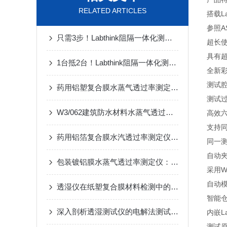
RELATED ARTICLES
搭载L
参照A
只需3步！Labthink阻隔一体化测试仪器选型指南
超长
具有
1台抵2台！Labthink阻隔一体化测试仪器家族重磅发布
全新彩
测试
药用铝塑复合膜水蒸气透过率测定仪：简介与应用重要性
测试
W3/062建筑防水材料水蒸气透过量测定仪的专业技术解析
高效
支持
药用铝箔复合膜水汽透过率测定仪：简介与参数
同一
自动
包装镀铝膜水蒸气透过率测定仪：简介与应用
采用W
自动
透湿仪在纸塑复合膜材料检测中的应用与技术解析
智能
深入剖析透湿测试仪的电解法测试原理
内嵌L
测试