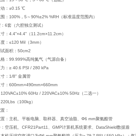
动：±0.15 ℃
围：100%，5～90%±2% %RH（标准温度范围内）
腔：6套（六腔独立测试）
：4.4"×4.4"（11.2cm×11.2cm）
度：≤120 Mil（3mm）
试面积：50cm2
格：99.999%高纯氮气（气源自备）
≥ 40.6 PSI / 280 kPa
寸：1/8" 金属管
寸：600mm×490mm×660mm
20VAC±10% 60Hz / 220VAC±10% 50Hz（二选一）
20Lbs（100kg）
配置：
置：主机、平板电脑、取样器、真空油脂、Φ6 mm聚氨酯管
：空压机、CFR21Part11、GMP计算机系统要求、DataShield数据盾
本机压缩空气进口为Φ6 mm聚氨酯管（压力≥ 79.7 PSI / 550 kPa）；