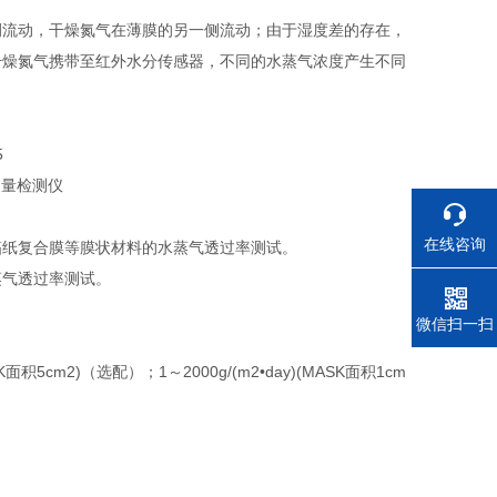
侧流动，干燥氮气在薄膜的另一侧流动；由于湿度差的存在，
干燥氮气携带至红外水分传感器，不同的水蒸气浓度产生不同
5
：
在线咨询
箔纸复合膜等膜状材料的水蒸气透过率测试。
蒸气透过率测试。
电话
微信扫一扫
ASK面积5cm2)（选配）；1～2000g/(m2•day)(MASK面积1cm