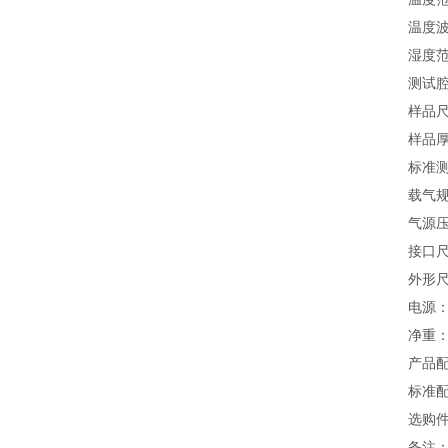
温度波
湿度范
测试
样品尺寸
样品厚
标准测
载气规
气源压力：
接口尺
外形尺
电源：1
净重：2
产品
标准配
选购件
备注：