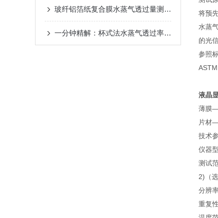
玻纤铝箔纸复合膜水蒸气透过量测定仪——仪器概述
将预
水蒸
一分钟精解：杯式法水蒸气透过率测试仪的运作机理探析
的光
参照
ASTM
液晶
薄膜
片材—
技术
仪器型
测试范围
2)（
分辨率：
重复性
温度范