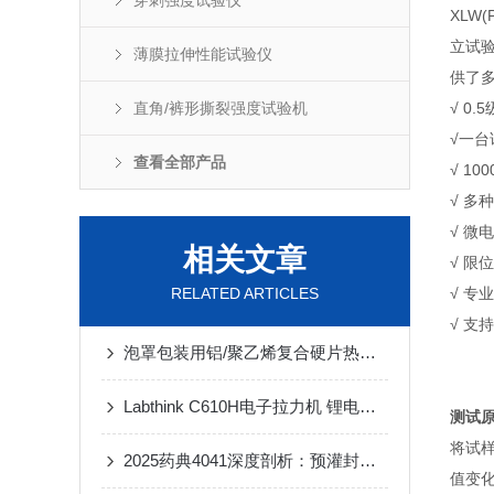
穿刺强度试验仪
XLW
立试
薄膜拉伸性能试验仪
供了
直角/裤形撕裂强度试验机
√ 0
√一
查看全部产品
√ 1
√ 
√ 微
相关文章
√ 
RELATED ARTICLES
√ 
√ 支
泡罩包装用铝/聚乙烯复合硬片热封强度测试方法
Labthink C610H电子拉力机 锂电池隔膜拉伸强度精准检测专用设备
测试
将试
2025药典4041深度剖析：预灌封注射器组件密封性检测要点与仪器选型指南
值变