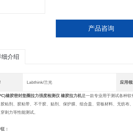
产品咨询
详细介绍
牌
Labthink/兰光
应用领
PC)
橡胶密封垫圈拉力强度检测仪 橡胶拉力机
是一款专业用于测试各种软
、胶粘剂、胶粘带、不干胶、贴剂、保护膜、组合盖、背板材料、无纺布
、穿刺力等性能测试。
特征：