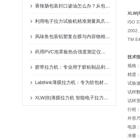
香辣肠包装封口渗油怎么办？从包装热封强度入手解决包装问题
XLW(
利用电子拉力试验机精准测量凤爪食品包装的热封口密封牢度
ISO 3
2002
风味鱼包装铝塑复合膜与内容物相容性研究：剥离强度指标分析
TM E
药用PVC泡罩板热合强度测定仪——产品技术说明
技术
规格：
胶带拉力机：专业用于胶粘制品剥离强度测试的多功能检测设备
精度：
Labthink薄膜拉力机：专为软包材检测打造，数据精准可靠、功能强劲全面
试验速度
试样数
XLW(B)薄膜拉力机 智能电子拉力试验机——仪器百科
试样宽
行程：
外形尺寸
电源：2
净重：