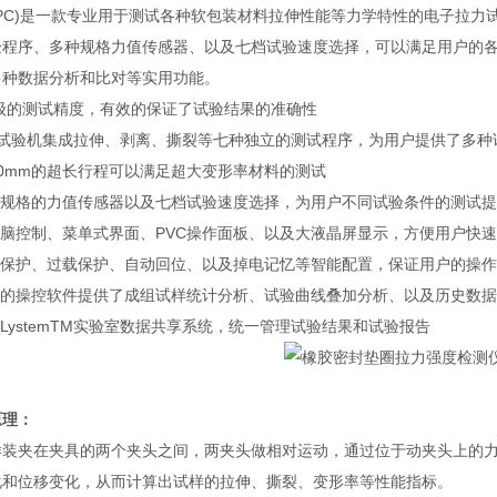
(PC)是一款专业用于测试各种软包装材料拉伸性能等力学特性的电子拉力
验程序、多种规格力值传感器、以及七档试验速度选择，可以满足用户的
多种数据分析和比对等实用功能。
.5级的测试精度，有效的保证了试验结果的准确性
台试验机集成拉伸、剥离、撕裂等七种独立的测试程序，为用户提供了多种
000mm的超长行程可以满足超大变形率材料的测试
多种规格的力值传感器以及七档试验速度选择，为用户不同试验条件的测试
电脑控制、菜单式界面、PVC操作面板、以及大液晶屏显示，方便用户快
限位保护、过载保护、自动回位、以及掉电记忆等智能配置，保证用户的操
专业的操控软件提供了成组试样统计分析、试验曲线叠加分析、以及历史数
持LystemTM实验室数据共享系统，统一管理试验结果和试验报告
原理：
样装夹在夹具的两个夹头之间，两夹头做相对运动，通过位于动夹头上的
化和位移变化，从而计算出试样的拉伸、撕裂、变形率等性能指标。