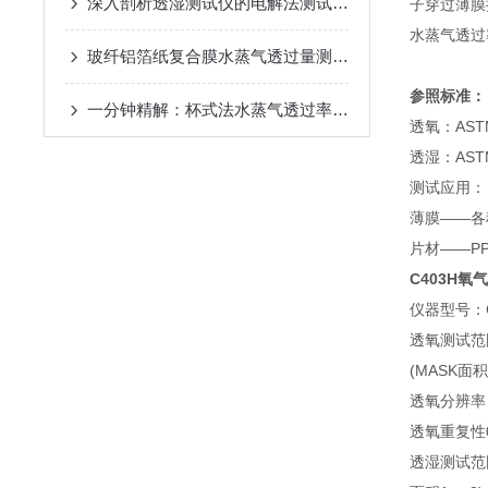
深入剖析透湿测试仪的电解法测试原理
子穿过薄膜
水蒸气透过
玻纤铝箔纸复合膜水蒸气透过量测定仪——仪器概述
参照标准：
一分钟精解：杯式法水蒸气透过率测试仪的运作机理探析
透氧：ASTM 
透湿：ASTM 
测试应用：
薄膜——各
片材——P
C403H氧
仪器型号：C
透氧测试范围：0
(MASK面
透氧分辨率：0.
透氧重复性0.
透湿测试范围：0