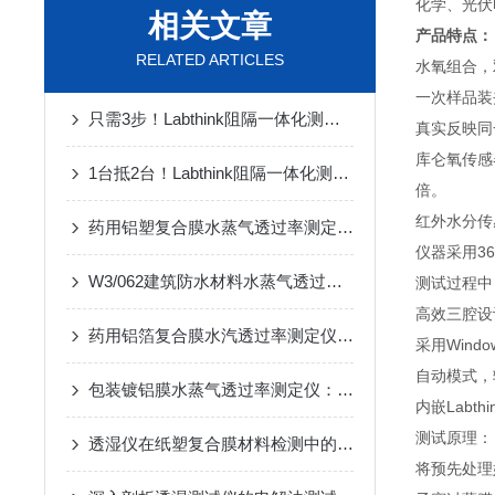
化学、光伏
相关文章
产品特点：
RELATED ARTICLES
水氧组合，
一次样品装
只需3步！Labthink阻隔一体化测试仪器选型指南
真实反映同
库仑氧传感
1台抵2台！Labthink阻隔一体化测试仪器家族重磅发布
倍。
红外水分传
药用铝塑复合膜水蒸气透过率测定仪：简介与应用重要性
仪器采用3
W3/062建筑防水材料水蒸气透过量测定仪的专业技术解析
测试过程中
高效三腔设
药用铝箔复合膜水汽透过率测定仪：简介与参数
采用Win
自动模式，
包装镀铝膜水蒸气透过率测定仪：简介与应用
内嵌Lab
测试原理：
透湿仪在纸塑复合膜材料检测中的应用与技术解析
将预先处理