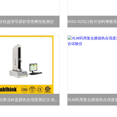
次性超滑导尿软管滑爽性检测仪
XLW(B)果冻杯盖膜热合强度测定仪 热封口测试仪